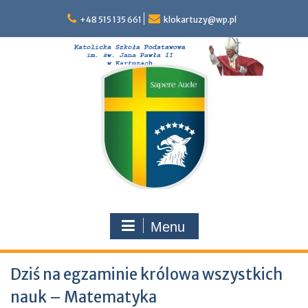
Skip
to
+48 515 135 661
klokartuzy@wp.pl
content
Menu
Dziś na egzaminie królowa wszystkich
nauk – Matematyka