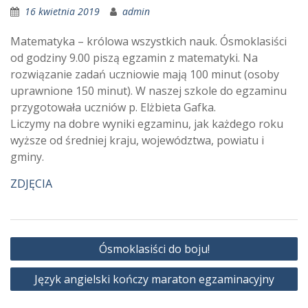
16 kwietnia 2019
admin
Matematyka – królowa wszystkich nauk. Ósmoklasiści
od godziny 9.00 piszą egzamin z matematyki. Na
rozwiązanie zadań uczniowie mają 100 minut (osoby
uprawnione 150 minut). W naszej szkole do egzaminu
przygotowała uczniów p. Elżbieta Gafka.
Liczymy na dobre wyniki egzaminu, jak każdego roku
wyższe od średniej kraju, województwa, powiatu i
gminy.
ZDJĘCIA
Nawigacja
Ósmoklasiści do boju!
wpisu
Język angielski kończy maraton egzaminacyjny