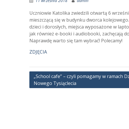
11 września 2018
admin
Uczniowie Katolika zwiedzili otwartą 6 wrześn
mieszczącą się w budynku dworca kolejowego.
dzieci i dorosłych, miejsca wyposażone w lapt
jak również e-booki i audiobooki, zachęcają 
Naprawdę warto się tam wybrać! Polecamy!
ZDJĘCIA
Nawigacja
„School cafe” – czyli pomagamy w ramach Dz
Nowego Tysiąclecia
wpisu