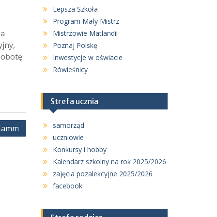
Lepsza Szkoła
Program Mały Mistrz
la
Mistrzowie Matlandii
yjny,
Poznaj Polskę
sobotę.
Inwestycje w oświacie
Rówieśnicy
Strefa ucznia
samorząd
 Hamm
uczniowie
Konkursy i hobby
Kalendarz szkolny na rok 2025/2026
zajęcia pozalekcyjne 2025/2026
facebook