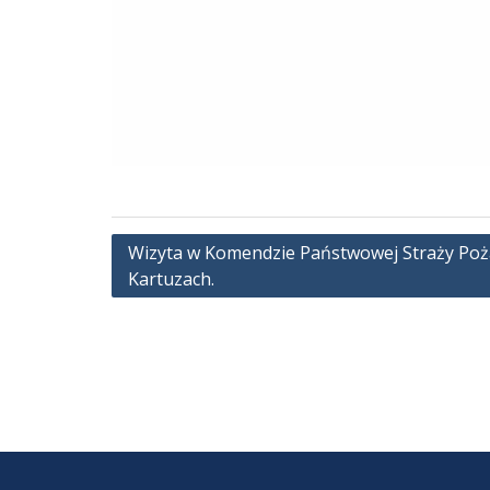
Nawigacja
Wizyta w Komendzie Państwowej Straży Poż
Kartuzach.
wpisu