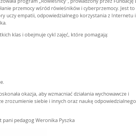
alizowała program „Rówieśnicy”, prowadzony przez Fundację
ałanie przemocy wśród rówieśników i cyberprzemocy. Jest to
óry uczy empatii, odpowiedzialnego korzystania z Internetu i
ka.
ich klas i obejmuje cykl zajęć, które pomagają:
e.
 doskonała okazja, aby wzmacniać działania wychowawcze i
sze zrozumienie siebie i innych oraz naukę odpowiedzialnego
t pani pedagog Weronika Pyszka