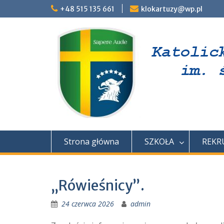
Skip
+48 515 135 661
klokartuzy@wp.pl
to
content
Strona główna
SZKOŁA
REKR
„Rówieśnicy”.
24 czerwca 2026
admin