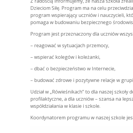
Z radością informujemy, że nasza szkoła zre
Dzieciom Siłę. Program ma na celu przeciwdzi
program wspierający uczniów i nauczycieli, kt
pomaga w budowaniu bezpiecznego środowis
Program jest przeznaczony dla uczniów wszystk
– reagować w sytuacjach przemocy,
– wspierać kolegów i koleżanki,
– dbać o bezpieczeństwo w Internecie,
– budować zdrowe i pozytywne relacje w grupi
Udział w „Rówieśnikach” to dla naszej szkoły
profilaktyczne, a dla uczniów – szansa na lep
współdziałania w klasie i szkole.
Koordynatorem programu w naszej szkole jes