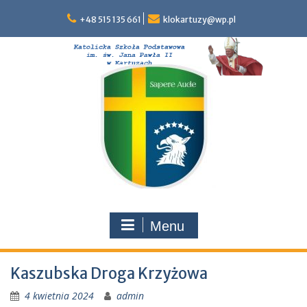
Skip
to
+48 515 135 661
klokartuzy@wp.pl
content
Menu
Kaszubska Droga Krzyżowa
4 kwietnia 2024
admin