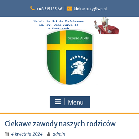
Skip
to
+48 515 135 661
klokartuzy@wp.pl
content
Menu
Ciekawe zawody naszych rodziców
4 kwietnia 2024
admin