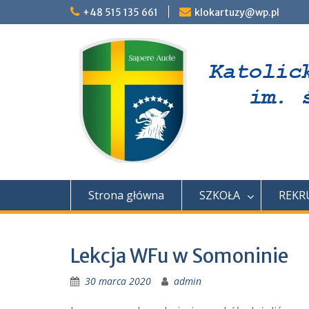
Skip
+48 515 135 661
klokartuzy@wp.pl
to
content
Strona główna
SZKOŁA
REKR
Lekcja WFu w Somoninie
30 marca 2020
admin