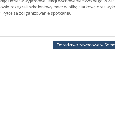
ziąć udział w wyjazdowej lekcji wychowania fizycznego w Ze
owie rozegrali szkoleniowy mecz w piłkę siatkową oraz wyk
i Pytce za zorganizowanie spotkania.
Doradztwo zawodowe w Somo