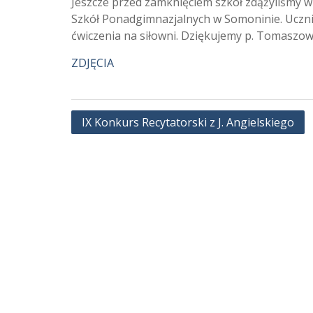
Jeszcze przed zamknięciem szkół zdążyliśmy w
Szkół Ponadgimnazjalnych w Somoninie. Uczni
ćwiczenia na siłowni. Dziękujemy p. Tomaszow
ZDJĘCIA
Nawigacja
IX Konkurs Recytatorski z J. Angielskiego
wpisu