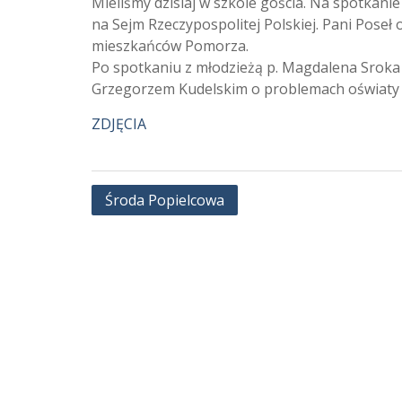
Mieliśmy dzisiaj w szkole gościa. Na spotkanie
na Sejm Rzeczypospolitej Polskiej. Pani Pose
mieszkańców Pomorza.
Po spotkaniu z młodzieżą p. Magdalena Sroka 
Grzegorzem Kudelskim o problemach oświaty 
ZDJĘCIA
Nawigacja
Środa Popielcowa
wpisu