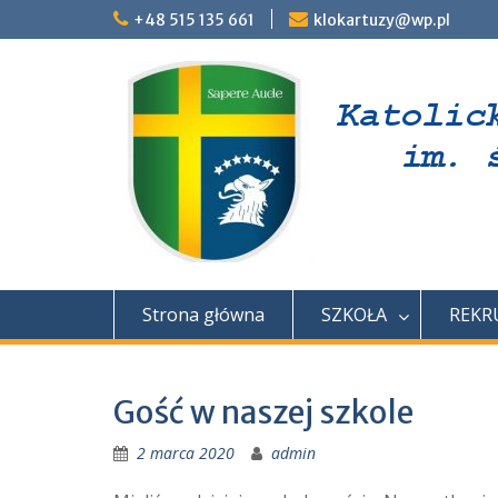
Skip
+48 515 135 661
klokartuzy@wp.pl
to
content
Strona główna
SZKOŁA
REKR
Gość w naszej szkole
2 marca 2020
admin