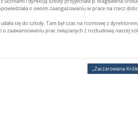
 z uczniami i dyrekcją szkoły przyjechała p. Magdalena Sroka
ł opowiedziała o swoim zaangażowaniu w prace na rzecz dob
udała się do szkoły. Tam był czas na rozmowę z dyrektorem,
i o zaawansowaniu prac związanych z rozbudową naszej szk
„Zaczarowana Król