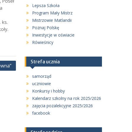
, Poseł
Lepsza Szkoła
ra
Program Mały Mistrz
Mistrzowie Matlandii
 ks.
Poznaj Polskę
oły.
Inwestycje w oświacie
Rówieśnicy
Strefa ucznia
ewna”
samorząd
uczniowie
Konkursy i hobby
Kalendarz szkolny na rok 2025/2026
zajęcia pozalekcyjne 2025/2026
facebook