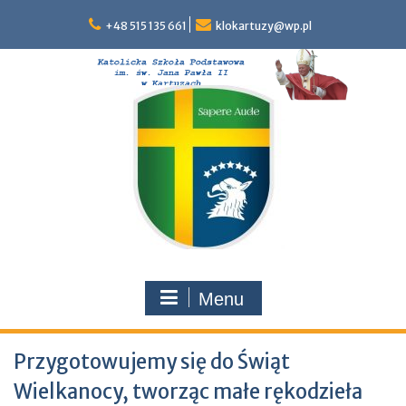
Skip
to
+48 515 135 661
klokartuzy@wp.pl
content
Menu
Przygotowujemy się do Świąt
Wielkanocy, tworząc małe rękodzieła