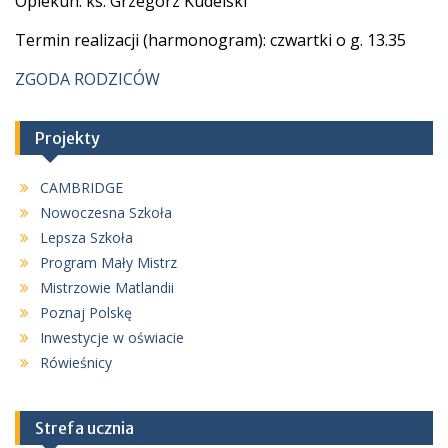
Opiekun: ks. Grzegorz Kudelski
Termin realizacji (harmonogram): czwartki o g. 13.35
ZGODA RODZICÓW
Projekty
CAMBRIDGE
Nowoczesna Szkoła
Lepsza Szkoła
Program Mały Mistrz
Mistrzowie Matlandii
Poznaj Polskę
Inwestycje w oświacie
Rówieśnicy
Strefa ucznia