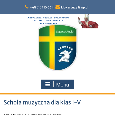
Skip
to
+48 515 135 661
klokartuzy@wp.pl
content
Menu
Schola muzyczna dla klas I-V