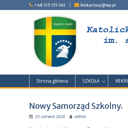
Skip
+48 515 135 661
klokartuzy@wp.pl
to
content
Strona główna
SZKOŁA
REKR
Nowy Samorząd Szkolny.
25 czerwca 2026
admin