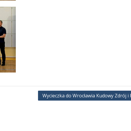
Wycieczka do Wrocławia Kudowy Zdrój i P