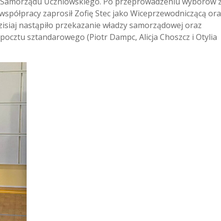
 Samorządu Uczniowskiego. Po przeprowadzeniu wyborów z
spółpracy zaprosił Zofię Stec jako Wiceprzewodniczącą or
zisiaj nastąpiło przekazanie władzy samorządowej oraz
ocztu sztandarowego (Piotr Dampc, Alicja Choszcz i Otylia