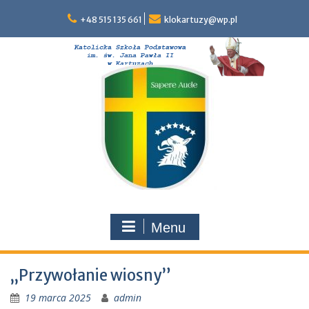
Skip
to
+48 515 135 661
klokartuzy@wp.pl
content
Menu
„Przywołanie wiosny”
19 marca 2025
admin