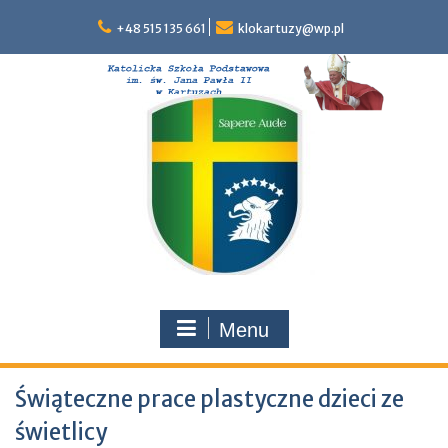
Skip
to
+48 515 135 661
klokartuzy@wp.pl
content
Menu
Świąteczne prace plastyczne dzieci ze
świetlicy