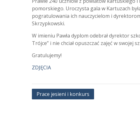
Prawie 240 uczniów z powiatów kartuskiego i
pomorskiego. Uroczysta gala w Kartuzach był
pogratulowania ich nauczycielom i dyrektoro
Skrzypkowski.
W imieniu Pawła dyplom odebrał dyrektor szko
Trójce” i nie chciał opuszczać zajęć w swojej sz
Gratulujemy!
ZDJĘCIA
Nawigacja
Prace jesieni i konkurs
wpisu