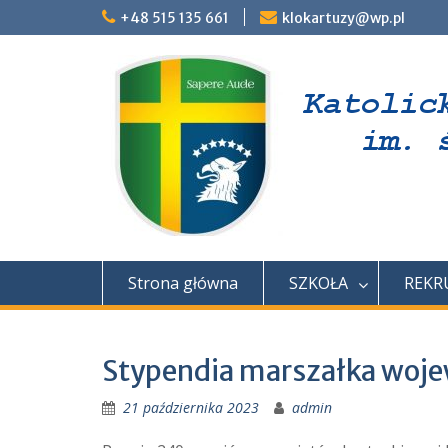
Skip
+48 515 135 661
klokartuzy@wp.pl
to
content
Strona główna
SZKOŁA
REKR
Stypendia marszałka woj
21 października 2023
admin