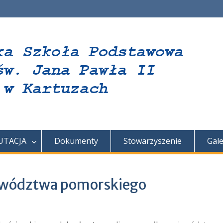
UTACJA
Dokumenty
Stowarzyszenie
Gale
ewództwa pomorskiego