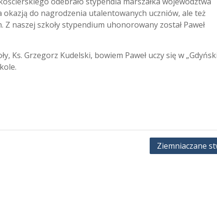
 kościerskiego odebrało stypendia marszałka województwa
a okazją do nagrodzenia utalentowanych uczniów, ale też
m. Z naszej szkoły stypendium uhonorowany został Paweł
ły, Ks. Grzegorz Kudelski, bowiem Paweł uczy się w „Gdyński
kole.
Ziemniaczane st