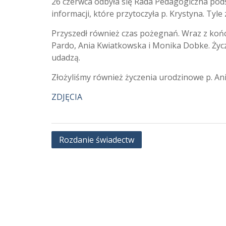
26 czerwca odbyła się Rada Pedagogiczna pods
informacji, które przytoczyła p. Krystyna. T
Przyszedł również czas pożegnań. Wraz z końc
Pardo, Ania Kwiatkowska i Monika Dobke. Życz
udadzą.
Złożyliśmy również życzenia urodzinowe p. Ani
ZDJĘCIA
Nawigacja
Rozdanie świadectw
wpisu