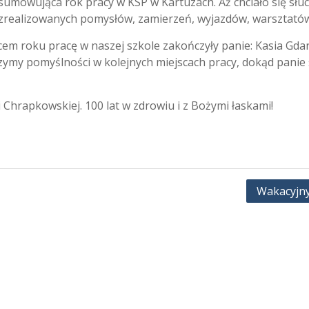
umowująca rok pracy w KSP w Kartuzach. Aż chciało się słu
yle zrealizowanych pomysłów, zamierzeń, wyjazdów, warsztat
em roku pracę w naszej szkole zakończyły panie: Kasia Gdan
ymy pomyślności w kolejnych miejscach pracy, dokąd panie 
 Chrapkowskiej. 100 lat w zdrowiu i z Bożymi łaskami!
Wakacyjny