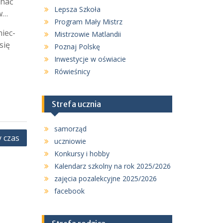
chać
Lepsza Szkoła
ów…
Program Mały Mistrz
iec-
Mistrzowie Matlandii
się
Poznaj Polskę
Inwestycje w oświacie
Rówieśnicy
Strefa ucznia
samorząd
 czas
uczniowie
Konkursy i hobby
Kalendarz szkolny na rok 2025/2026
zajęcia pozalekcyjne 2025/2026
facebook