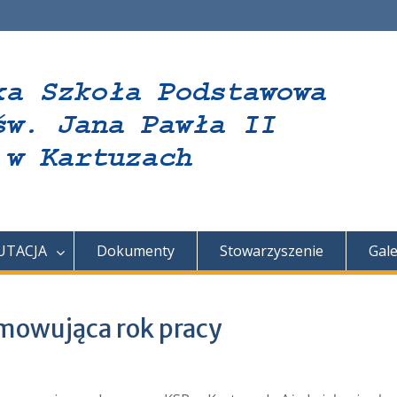
UTACJA
Dokumenty
Stowarzyszenie
Gale
mowująca rok pracy