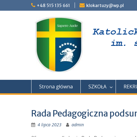
Skip
+48 515 135 661
klokartuzy@wp.pl
to
content
Strona główna
SZKOŁA
REKR
Rada Pedagogiczna podsu
4 lipca 2023
admin