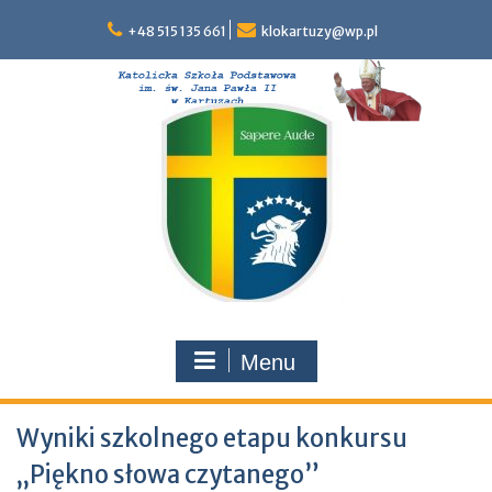
Skip
to
+48 515 135 661
klokartuzy@wp.pl
content
Menu
Wyniki szkolnego etapu konkursu
„Piękno słowa czytanego”