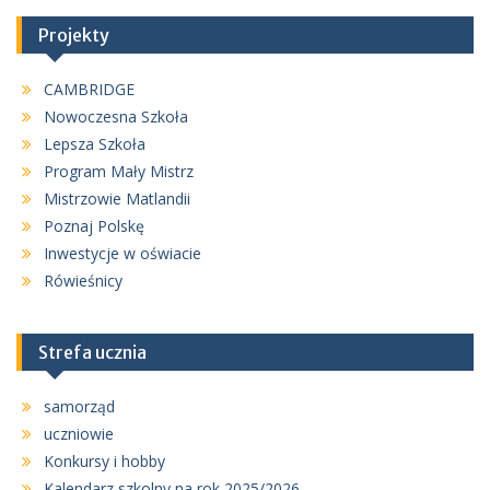
Projekty
CAMBRIDGE
Nowoczesna Szkoła
Lepsza Szkoła
Program Mały Mistrz
Mistrzowie Matlandii
Poznaj Polskę
Inwestycje w oświacie
Rówieśnicy
Strefa ucznia
samorząd
uczniowie
Konkursy i hobby
Kalendarz szkolny na rok 2025/2026