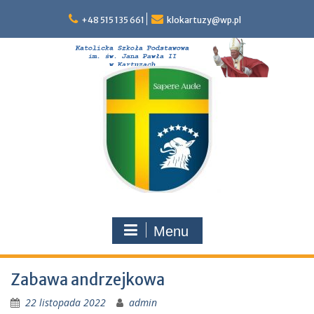
Skip
to
+48 515 135 661
klokartuzy@wp.pl
content
Menu
Zabawa andrzejkowa
22 listopada 2022
admin