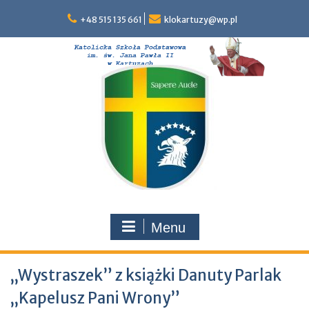
Skip
to
+48 515 135 661
klokartuzy@wp.pl
content
Menu
„Wystraszek” z książki Danuty Parlak
„Kapelusz Pani Wrony”