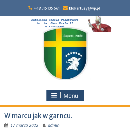
Skip
to
+48 515 135 661
klokartuzy@wp.pl
content
Menu
W marcu jak w garncu.
17 marca 2022
admin