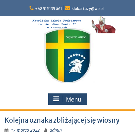
Skip
to
+48 515 135 661
klokartuzy@wp.pl
content
Menu
Kolejna oznaka zbliżającej się wiosny
17 marca 2022
admin