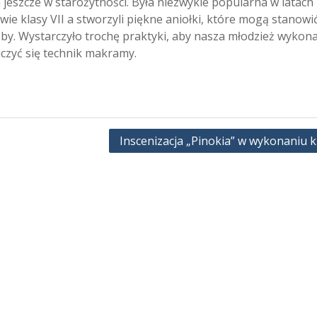
eszcze w starożytności. Była niezwykle popularna w latach 
owie klasy VII a stworzyli piękne aniołki, które mogą stanowi
oby. Wystarczyło trochę praktyki, aby nasza młodzież wykona
czyć się technik makramy.
Inscenizacja „Pinokia” w wykonaniu kl