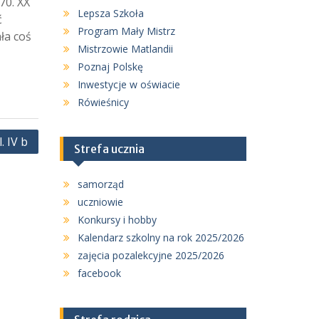
70. XX
Lepsza Szkoła
ć
Program Mały Mistrz
ła coś
Mistrzowie Matlandii
Poznaj Polskę
Inwestycje w oświacie
Rówieśnicy
. IV b
Strefa ucznia
samorząd
uczniowie
Konkursy i hobby
Kalendarz szkolny na rok 2025/2026
zajęcia pozalekcyjne 2025/2026
facebook