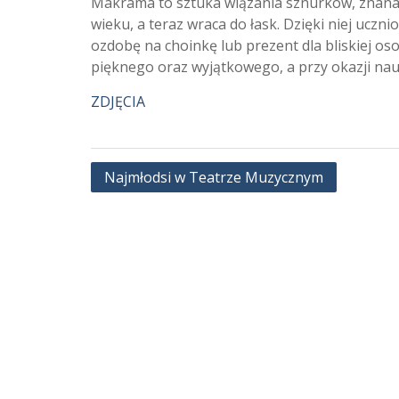
Makrama to sztuka wiązania sznurków, znana j
wieku, a teraz wraca do łask. Dzięki niej uczni
ozdobę na choinkę lub prezent dla bliskiej os
pięknego oraz wyjątkowego, a przy okazji nau
ZDJĘCIA
Nawigacja
Najmłodsi w Teatrze Muzycznym
wpisu