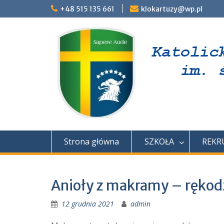
Skip
+48 515 135 661
klokartuzy@wp.pl
to
content
Strona główna
SZKOŁA
REKR
Anioły z makramy – rękodzi
12 grudnia 2021
admin