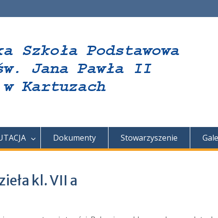
UTACJA
Dokumenty
Stowarzyszenie
Gale
eła kl. VII a