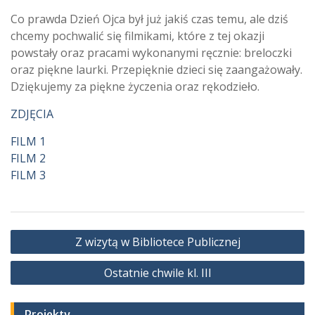
Co prawda Dzień Ojca był już jakiś czas temu, ale dziś
chcemy pochwalić się filmikami, które z tej okazji
powstały oraz pracami wykonanymi ręcznie: breloczki
oraz piękne laurki. Przepięknie dzieci się zaangażowały.
Dziękujemy za piękne życzenia oraz rękodzieło.
ZDJĘCIA
FILM 1
FILM 2
FILM 3
Nawigacja
Z wizytą w Bibliotece Publicznej
wpisu
Ostatnie chwile kl. III
Projekty