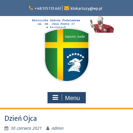
Skip
to
+48 515 135 661
klokartuzy@wp.pl
content
Menu
Dzień Ojca
30 czerwca 2021
admin