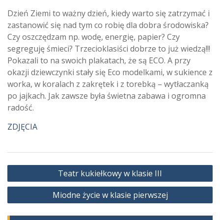
Dzień Ziemi to ważny dzień, kiedy warto się zatrzymać i
zastanowić się nad tym co robię dla dobra środowiska?
Czy oszczędzam np. wodę, energię, papier? Czy
segreguję śmieci? Trzecioklasiści dobrze to już wiedzą!!!
Pokazali to na swoich plakatach, że są ECO. A przy
okazji dziewczynki stały się Eco modelkami, w sukience z
worka, w koralach z zakrętek i z torebką – wytłaczanką
po jajkach. Jak zawsze była świetna zabawa i ogromna
radość.
ZDJĘCIA
Nawigacja
Teatr kukiełkowy w klasie III
wpisu
Miodne życie w klasie pierwszej