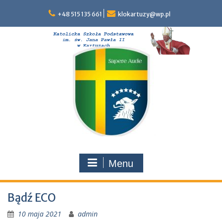
Skip
to
+48 515 135 661
klokartuzy@wp.pl
content
Menu
Bądź ECO
10 maja 2021
admin