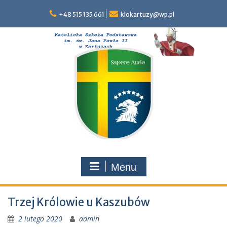
Skip
to
+48 515 135 661
klokartuzy@wp.pl
content
Menu
Trzej Królowie u Kaszubów
2 lutego 2020
admin