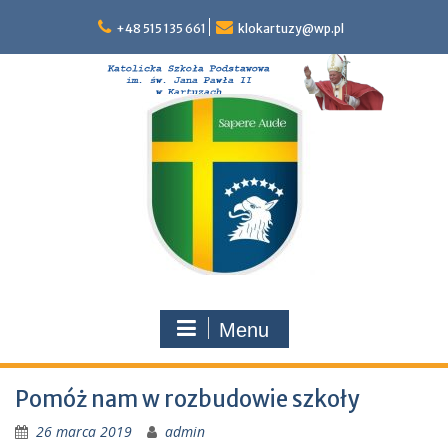
Skip
to
+48 515 135 661
klokartuzy@wp.pl
content
Menu
Pomóż nam w rozbudowie szkoły
26 marca 2019
admin