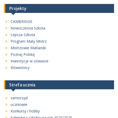
Projekty
CAMBRIDGE
Nowoczesna Szkoła
Lepsza Szkoła
Program Mały Mistrz
Mistrzowie Matlandii
Poznaj Polskę
Inwestycje w oświacie
Rówieśnicy
Strefa ucznia
samorząd
uczniowie
Konkursy i hobby
Kalendarz szkolny na rok 2025/2026