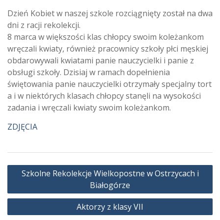
Dzień Kobiet w naszej szkole rozciągnięty został na dwa
dni z racji rekolekcji.
8 marca w większości klas chłopcy swoim koleżankom
wręczali kwiaty, również pracownicy szkoły płci męskiej
obdarowywali kwiatami panie nauczycielki i panie z
obsługi szkoły. Dzisiaj w ramach dopełnienia
świętowania panie nauczycielki otrzymały specjalny tort
a i w niektórych klasach chłopcy stanęli na wysokości
zadania i wręczali kwiaty swoim koleżankom.
ZDJĘCIA
Nawigacja
Szkolne Rekolekcje Wielkopostne w Ostrzycach i
wpisu
Białogórze
Aktorzy z klasy VII