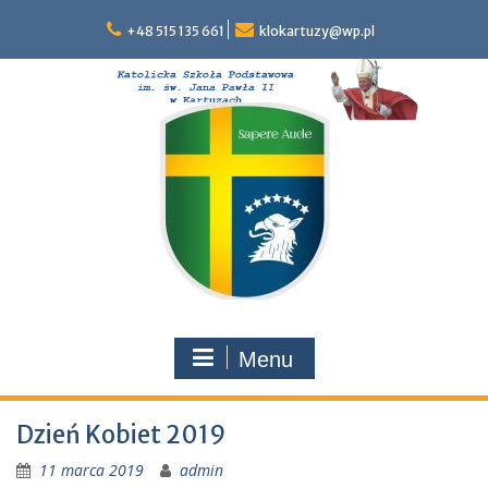
Skip
to
+48 515 135 661
klokartuzy@wp.pl
content
Menu
Dzień Kobiet 2019
11 marca 2019
admin