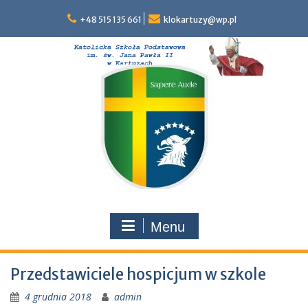
Skip
to
+48 515 135 661
klokartuzy@wp.pl
content
Menu
Przedstawiciele hospicjum w szkole
4 grudnia 2018
admin